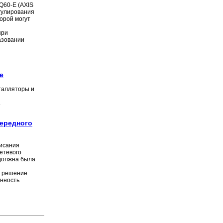
Q60-Е (AXIS
гулирования
торой могут
при
азовании
е
талляторы и
.
чередного
писания
етевого
 должна была
е решение
енность