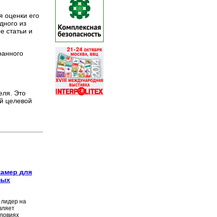
 оценки его
дного из
е статьи и
.
ранного
еля. Это
й целевой
камер для
ных
 лидер на
вляет
словиях