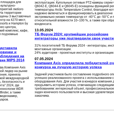
 площадок для
эксплуатации. Купольные сетевые PTZ-камеры серии 
культурно-
Q6042-E, Q6044-E и Q6045-E) оснащены функцией ре
приятий любого
температуры Arctic Temperature Control, благодаря ко
На территории
надежно включаться и функционировать в диапазоне
ещены 3 выставочных
экстремально низких температур от -40°C до -50°C и 
нтр на 4270 мест,
относительной влажности 10–100 %, а также при обр
Resorts и Hampton by
конденсата.
знес-центра,
13.05.2024
ий комплекс, кафе,
ТБ Форум 2024: крупнейшие российские
и подземные
интеграторы уже подтвердили свое участи
31% посетителей ТБ Форума 2024 - интеграторы, инс
едставила
монтажные организации.
новинки и
24% аудитории - проектные институты и организации
аблюдения на
07.05.2024
ке MIPS 2014
Компания Axis определила победителей о
конкурса на лучшую историю успеха
ква.Компания Axis
вой лидер на рынке
Задачей участников было составление подробного о
ения, приняла
успешно реализованного проекта с использованием с
вской международной
оборудования Axis. Для участия в конкурсе компания
, безопасность и
предъявить историю успеха, отвечающую следующим
та" 2024, где
требованиям: интересный объект, профессионально
технологии WDR
задач конечного пользователя и высокая удовлетвор
finder, а также
заказчика.
видеокамер,
уаров.