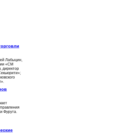
торговли
рей Лабыцин,
нии «СМ
, директор
Секьюрити»;
ковского
».
ров
чает
управления
и Фурута.
еские