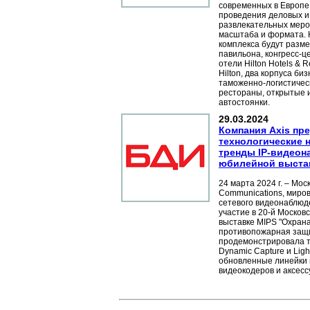
современных в Европе
проведения деловых и 
развлекательных меро
масштаба и формата. 
комплекса будут разм
павильона, конгресс-це
отели Hilton Hotels & 
Hilton, два корпуса би
таможенно-логистическ
рестораны, открытые 
автостоянки.
29.03.2024
Компания Axis пр
технологические 
тренды IP-видеон
юбилейной выстав
24 марта 2024 г. – Мос
Communications, миро
сетевого видеонаблюд
участие в 20-й Моско
выставке MIPS "Охрана
противопожарная защи
продемонстрировала 
Dynamic Capture и Light
обновленные линейки 
видеокодеров и аксесс