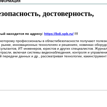
зопасность, достоверность,
орый находится по адресу:
https://bdi.spb.ru/
!!!
я которому профессионалы в областибезопасности получают полез
рынке, инновационных технологиях и решениях, новинках оборуд
нсультантов, ИТ-инженеров, юристов и других специалистов. Журна
отрасли, включая системы видеонаблюдения, контроля и управлени
й передачи данных и др., рассматривая технологии, какинструмен