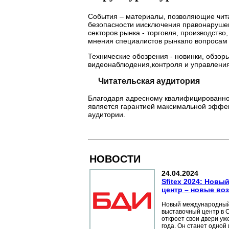
События – материалы, позволяющие чита
безопасности иисключения правонарушен
секторов рынка - торговля, производство
мнения специалистов рынкапо вопросам 
Технические обозрения - новинки, обзор
видеонаблюдения,контроля и управления
Читательская аудитория
Благодаря адресному квалифицированном
является гарантией максимальной эффек
аудитории.
НОВОСТИ
24.04.2024
Sfitex 2024: Нов
центр – новые во
Новый международный
выставочный центр в 
откроет свои двери уж
года. Он станет одной