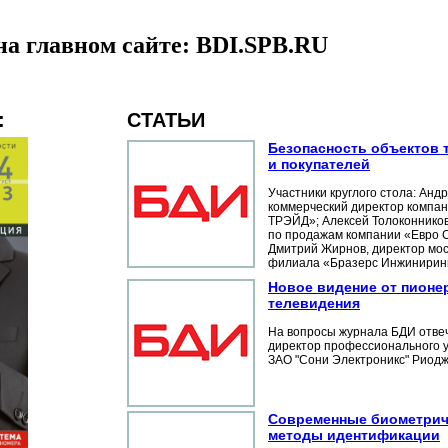
на главном сайте:
BDI.SPB.RU
:
СТАТЬИ
Безопасность объектов 
и покупателей
Участники круглого стола: Анд
коммерческий директор компа
ТРЭЙД»; Алексей Толоконников
по продажам компании «Евро 
Дмитрий Жирнов, директор мос
филиала «Бразерс Инжиниринг
Новое видение от пионе
телевидения
На вопросы журнала БДИ отве
директор профессионального 
ЗАО "Сони Электроникс" Риодж
Современные биометрич
методы идентификации