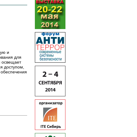
ную и
ования для
л освещает
я доступом,
т обеспечения