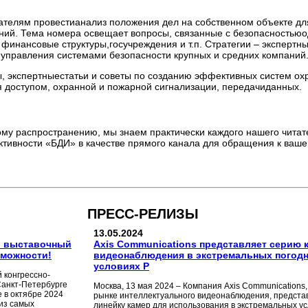
телям провестианализ положения дел на собственном объекте для
ий. Тема номера освещает вопросы, связанные с безопасностьюо
, финансовые структуры,госучреждения и т.п. Стратегии – экспертны
управления системами безопасности крупных и средних компаний
ы, экспертныестатьи и советы по созданию эффективных систем ох
 доступом, охранной и пожарной сигнализации, передачиданных.
у распространению, мы знаем практически каждого нашего читат
тивности «БДИ» в качестве прямого канала для обращения к ваше
ПРЕСС-РЕЛИЗЫ
13.05.2024
ый выставочный
Axis Communications представляет серию 
зможности!
видеонаблюдения в экстремальных погод
условиях Р
 конгрессно-
Санкт-Петербурге
Москва, 13 мая 2024 – Компания Axis Communications,
е в октябре 2024
рынке интеллектуального видеонаблюдения, предста
 из самых
линейку камер для использования в экстремальных у