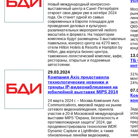
усл
Новый международный конгрессно-
выставочный центр в Санкт-Петербурге
Моск
откроет свои двери уже в октябре 2024
рын
года. Он станет одной из самых
лин
современных в Европе площадок для
экс
проведения деловых и культурно-
Q60
развлекательных мероприятий любого
темп
масштаба и формата. На территории
над
комплекса будут размещены 3 выставочных
экст
павильона, конгресс-центр на 4270 мест,
отн
отели Hilton Hotels & Resorts и Hampton by
кон
Hilton, два корпуса бизнес-центра,
13.
таможенно-логистический комплекс, кафе,
ТБ 
рестораны, открытые и подземные
автостоянки.
инт
29.03.2024
31%
Компания Axis представила
мон
технологические новинки и
24%
тренды IP-видеонаблюдения на
07.
юбилейной выставке MIPS 2014
Ком
кон
24 марта 2024 г. – Москва.Компания Axis
Communications, мировой лидер на рынке
Зад
сетевого видеонаблюдения, приняла
усп
участие в 20-й Московской международной
обор
выставке MIPS "Охрана, безопасность и
пре
противопожарная защита" 2024, где
тре
продемонстрировала технологии WDR
зад
Dynamic Capture и Lightfinder, а также
зака
обновленные линейки видеокамер,