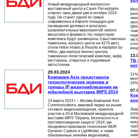
усл
Новый международный конгрессно-
выставочный центр в Санкт-Петербурге
Моск
откроет свои двери уже в октябре 2024
рын
года. Он станет одной из самых
лин
современных в Европе площадок для
экс
проведения деловых и культурно-
Q60
развлекательных мероприятий любого
темп
масштаба и формата. На территории
над
комплекса будут размещены 3 выставочных
экст
павильона, конгресс-центр на 4270 мест,
отн
отели Hilton Hotels & Resorts и Hampton by
кон
Hilton, два корпуса бизнес-центра,
13.
таможенно-логистический комплекс, кафе,
ТБ 
рестораны, открытые и подземные
автостоянки.
инт
29.03.2024
31%
Компания Axis представила
мон
технологические новинки и
24%
тренды IP-видеонаблюдения на
07.
юбилейной выставке MIPS 2014
Ком
кон
24 марта 2024 г. – Москва.Компания Axis
Communications, мировой лидер на рынке
Зад
сетевого видеонаблюдения, приняла
усп
участие в 20-й Московской международной
обор
выставке MIPS "Охрана, безопасность и
пре
противопожарная защита" 2024, где
тре
продемонстрировала технологии WDR
зад
Dynamic Capture и Lightfinder, а также
зака
обновленные линейки видеокамер,