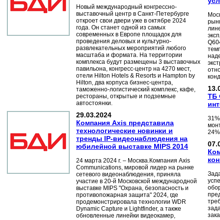
усл
Новый международный конгрессно-
выставочный центр в Санкт-Петербурге
Моск
откроет свои двери уже в октябре 2024
рын
года. Он станет одной из самых
лин
современных в Европе площадок для
экс
проведения деловых и культурно-
Q60
развлекательных мероприятий любого
темп
масштаба и формата. На территории
над
комплекса будут размещены 3 выставочных
экст
павильона, конгресс-центр на 4270 мест,
отн
отели Hilton Hotels & Resorts и Hampton by
кон
Hilton, два корпуса бизнес-центра,
13.
таможенно-логистический комплекс, кафе,
ТБ 
рестораны, открытые и подземные
автостоянки.
инт
29.03.2024
31%
Компания Axis представила
мон
технологические новинки и
24%
тренды IP-видеонаблюдения на
07.
юбилейной выставке MIPS 2014
Ком
кон
24 марта 2024 г. – Москва.Компания Axis
Communications, мировой лидер на рынке
Зад
сетевого видеонаблюдения, приняла
усп
участие в 20-й Московской международной
обор
выставке MIPS "Охрана, безопасность и
пре
противопожарная защита" 2024, где
тре
продемонстрировала технологии WDR
зад
Dynamic Capture и Lightfinder, а также
зака
обновленные линейки видеокамер,